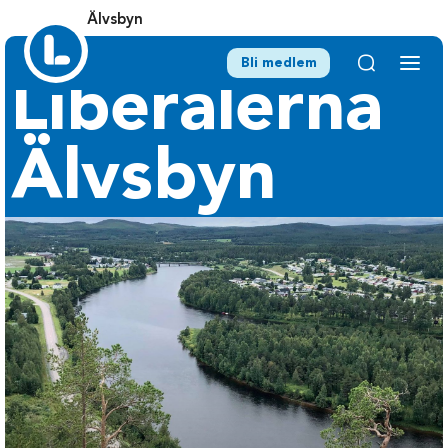
Älvsbyn
Bli medlem
Liberalerna
Älvsbyn