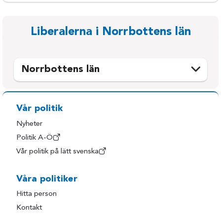
Liberalerna i Norrbottens län
Norrbottens län
Arjeplog
Kiruna
Arvidsjaur
Luleå
Vår politik
Boden
Pajala
Nyheter
Gällivare
Piteå
Politik A-Ö
Vår politik på lätt svenska
Haparanda
Älvsbyn
Jokkmokk
Överkalix
Våra politiker
Kalix
Övertorneå
Hitta person
Kontakt