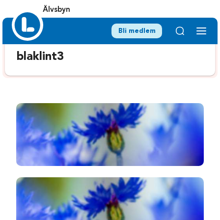
Älvsbyn
Bli medlem
blaklint3