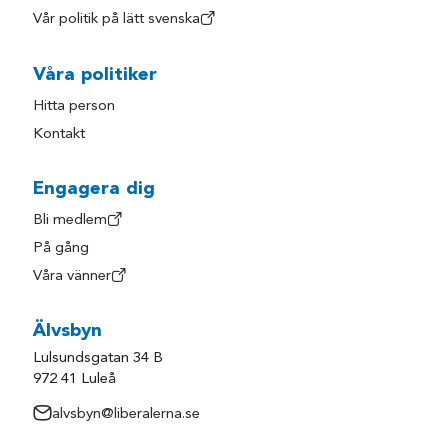
Vår politik på lätt svenska
Våra politiker
Hitta person
Kontakt
Engagera dig
Bli medlem
På gång
Våra vänner
Älvsbyn
Lulsundsgatan 34 B
972 41 Luleå
alvsbyn@liberalerna.se