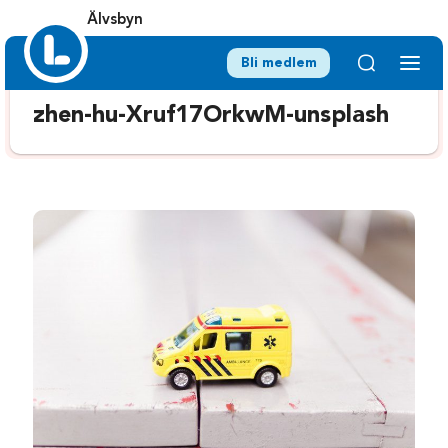
Älvsbyn
Bli medlem
zhen-hu-Xruf17OrkwM-unsplash