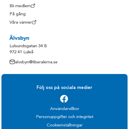
Bli medlem
På gång
Våra vänner
Älvsbyn
Lulsundsgatan 34 B
972 41 Luleå
alvsbyn@liberalerna.se
Följ oss på sociala medier
Användarvillkor
Personuppgifter och integritet
Cookieinställningar